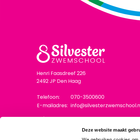
Henri Faasdreef 226
2492 JP Den Haag
Telefoon:
070-3500600
E-mailadres:
info@silvesterzwemschool.n
Volg ons:
Deze website maakt gebru
We gebruiken cookies om c