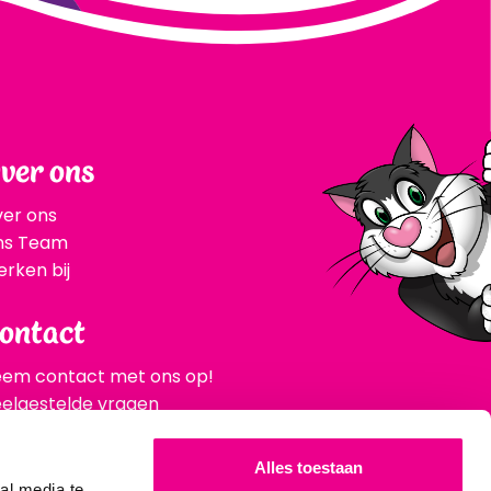
ver ons
er ons
ns Team
rken bij
ontact
em contact met ons op!
elgestelde vragen
Inschrijven
Alles toestaan
al media te