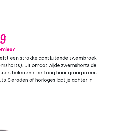
ng
emles?
 liefst een strakke aansluitende zwembroek
emshorts). Dit omdat wijde zwemshorts de
unnen belemmeren. Lang haar graag in een
s. Sieraden of horloges laat je achter in