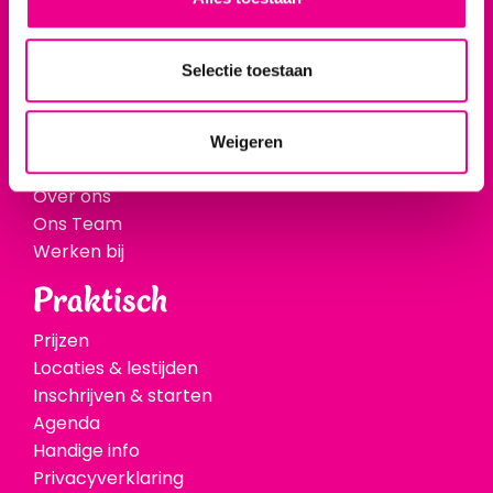
Zwemles
Onze zwemroute
Spoedcursus
Selectie toestaan
Overig lesaanbod
Weigeren
Over ons
Over ons
Ons Team
Werken bij
Praktisch
Prijzen
Locaties & lestijden
Inschrijven & starten
Agenda
Handige info
Privacyverklaring