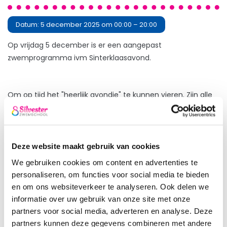
Datum:
5 december 2025 om 00:00 – 20:00
Op vrijdag 5 december is er een aangepast
zwemprogramma ivm Sinterklaasavond.
Om op tijd het "heerlijk avondje" te kunnen vieren. Zijn alle
lessen op vrijdag 5 december vervroegd. Alle lessen
beginnen
2,5 uur eerder dan normaal.
Omdat dit in Leidschenveen niet mogelijk is zijn
alle lessen
Deze website maakt gebruik van cookies
van Leidschenveen
verplaatst naar Zwembad De Veur
We gebruiken cookies om content en advertenties te
in Zoetermeer
.
personaliseren, om functies voor social media te bieden
en om ons websiteverkeer te analyseren. Ook delen we
Kortom: Alle lessen starten op vrijdag 5 december 2,5
informatie over uw gebruik van onze site met onze
eerder en vinden plaats in Zwembad De Veur.
partners voor social media, adverteren en analyse. Deze
partners kunnen deze gegevens combineren met andere